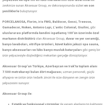
zevkinize sunan Aksesuar Group, ev dekorasyonunda sizleri
en son
yeniliklerle
buluşturuyor.
PORCELANOSA, Florim, iris FMG, Baldocer, Gessi, Treesse,
Gamadecor, Noken, Antonio Lupi, L’antic Colonial, Giuilini,
gibi
uluslararası platformda kendini ispatlamış 100’ün üzerinde özel
markanın distribütörü
olan Aksesuar Group,
duvar ve yer seramiği,
banyo lavaboları, vitrifiye ürünleri, küvet kabin jakuzi spa sauna,
banyo aksesuarları ve lüks banyo musluk bataryaları
gibi geniş bir
ürün yelpazesiyle düşlediğiniz mekanları gerçeğe dönüştürüyor.
Aksesuar Group’un Türkiye, Azerbaycan ve Irak’ta toplam alanı
7.500 metrekareyi bulan dört mağazası
, uzman personeli, güçlü
altyapısı ve üstün ürün tedarik zinciri ile size dünyanın en zengin ürün
yelpazesini sunuyor.
Aksesuar Group ile:
Estetik ve fonksiyonel çözümler
ile yaşam alanlarınızın kalitesini