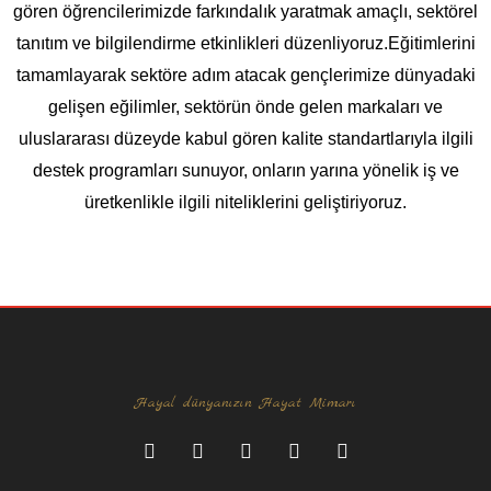
gören öğrencilerimizde farkındalık yaratmak amaçlı, sektörel
tanıtım ve bilgilendirme etkinlikleri düzenliyoruz.Eğitimlerini
tamamlayarak sektöre adım atacak gençlerimize dünyadaki
gelişen eğilimler, sektörün önde gelen markaları ve
uluslararası düzeyde kabul gören kalite standartlarıyla ilgili
destek programları sunuyor, onların yarına yönelik iş ve
üretkenlikle ilgili niteliklerini geliştiriyoruz.
Hayal dünyanızın Hayat Mimarı
F
I
L
Y
P
a
n
i
o
i
c
s
n
u
n