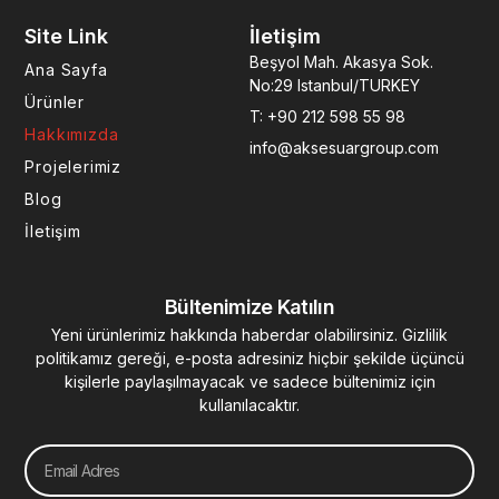
e
t
k
t
t
Site Link
İletişim
b
a
e
u
e
o
g
d
b
r
Beşyol Mah. Akasya Sok.
Ana Sayfa
o
r
i
e
e
No:29 Istanbul/TURKEY
k
a
n
s
Ürünler
T: +90 212 598 55 98
-
m
-
t
Hakkımızda
f
i
info@aksesuargroup.com
n
Projelerimiz
Blog
İletişim
Bültenimize Katılın
Yeni ürünlerimiz hakkında haberdar olabilirsiniz. Gizlilik
politikamız gereği, e-posta adresiniz hiçbir şekilde üçüncü
kişilerle paylaşılmayacak ve sadece bültenimiz için
kullanılacaktır.
Email