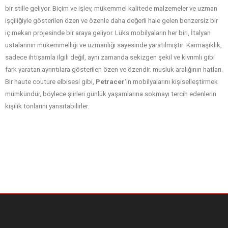
bir stille geliyor. Biçim ve işlev, mükemmel kalitede malzemeler ve uzman
işçiliğiyle gösterilen özen ve özenle daha değerli hale gelen benzersiz bir
iç mekan projesinde bir araya geliyor. Lüks mobilyaların her biri, İtalyan
ustalarının mükemmelliği ve uzmanlığı sayesinde yaratılmıştır: Karmaşıklık,
sadece ihtişamla ilgili değil, aynı zamanda sekizgen şekil ve kıvrımlı gibi
fark yaratan ayrıntılara gösterilen özen ve özendir. musluk aralığının hatları.
Bir haute couture elbisesi gibi,
Petracer
‘in mobilyalarını kişiselleştirmek
mümkündür, böylece şiirleri günlük yaşamlarına sokmayı tercih edenlerin
kişilik tonlarını yansıtabilirler.