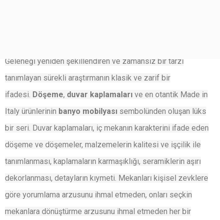
İçeriğe
atla
PETRACER’s Türkiye
Geleneği yeniden şekillendiren ve zamansız bir tarzı
tanımlayan sürekli araştırmanın klasik ve zarif bir
ifadesi.
Döşeme
,
duvar kaplamaları
ve en otantik Made in
Italy ürünlerinin
banyo mobilyası
sembolünden oluşan lüks
bir seri. Duvar kaplamaları, iç mekanın karakterini ifade eden
döşeme ve döşemeler, malzemelerin kalitesi ve işçilik ile
tanımlanması, kaplamaların karmaşıklığı, seramiklerin aşırı
dekorlanması, detayların kıymeti. Mekanları kişisel zevklere
göre yorumlama arzusunu ihmal etmeden, onları seçkin
mekanlara dönüştürme arzusunu ihmal etmeden her bir