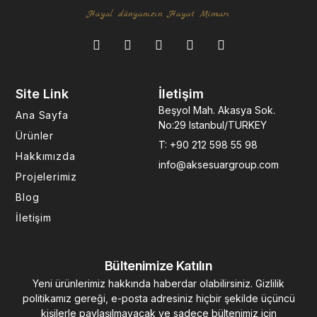
Hayal dünyanızın Hayat Mimarı
F
I
L
Y
P
a
n
i
o
i
c
s
n
u
n
e
t
k
t
t
Site Link
İletişim
b
a
e
u
e
o
g
d
b
r
Beşyol Mah. Akasya Sok.
Ana Sayfa
o
r
i
e
e
No:29 Istanbul/TURKEY
k
a
n
s
Ürünler
T: +90 212 598 55 98
-
m
-
t
Hakkımızda
f
i
info@aksesuargroup.com
n
Projelerimiz
Blog
İletişim
Bültenimize Katılın
Yeni ürünlerimiz hakkında haberdar olabilirsiniz. Gizlilik
politikamız gereği, e-posta adresiniz hiçbir şekilde üçüncü
kişilerle paylaşılmayacak ve sadece bültenimiz için