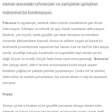
eleman arasındaki referansları ve yanlışlıkları geliştiren
mükemmel bir kombinasyon.
Petracer
‘in eşyalarıyla, seramik daha otantik mesleklerine geri döner:
Dekorasyon. Etkileyici ve stilistik bir güç olarak tasarlanan dekorasyon.
Eklektik, çok biçimli, renkli güzellik için ideal. Modanın ve trendlerin
ötesinde. Malzemelerin kıymetli olması ve stillerin özgün ve kişisel bir
anahtarda yorumlanması sayesinde her zaman özel ve zarif bir lüks arayışı
içinde. Güzelliği tutkuyla, karakterle ve özgünlükle teyit etmek için bir
değil, birçok tür incelik, birçok farklı ifade cüret etme yeteneği. “
Boiserie
”
den (ahşap işleri), dekor tarzına ve kumaşlara kadar büyük yaşam
klasikleri çağdaş bir şekilde yeniden yorumlanıyor. Çünkü stil ve zerafet,
farklı kültür ve zevkleri yorumlarken, her zaman Made in Italy ile eşanlamlı
olmuştur.
Duygu
Zaman içinde iz bırakan ve bir güzellik pervanesi olmaya devam eden
gelenek ve İtalyan tarzının tercümanları, münhasırlık işareti olarak değil,