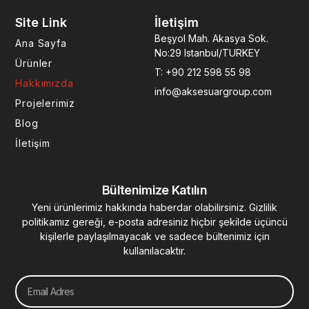
e
t
k
t
t
Site Link
İletişim
b
a
e
u
e
o
g
d
b
r
Beşyol Mah. Akasya Sok.
Ana Sayfa
o
r
i
e
e
No:29 Istanbul/TURKEY
k
a
n
s
Ürünler
T: +90 212 598 55 98
-
m
-
t
Hakkımızda
f
i
info@aksesuargroup.com
n
Projelerimiz
Blog
İletişim
Bültenimize Katılın
Yeni ürünlerimiz hakkında haberdar olabilirsiniz. Gizlilik
politikamız gereği, e-posta adresiniz hiçbir şekilde üçüncü
kişilerle paylaşılmayacak ve sadece bültenimiz için
kullanılacaktır.
Email