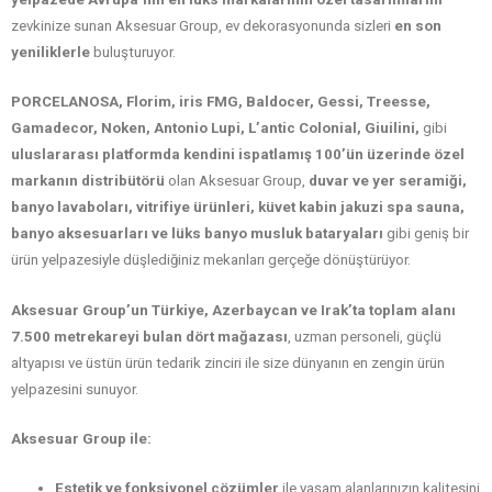
zevkinize sunan Aksesuar Group, ev dekorasyonunda sizleri
en son
yeniliklerle
buluşturuyor.
PORCELANOSA, Florim, iris FMG, Baldocer, Gessi, Treesse,
Gamadecor, Noken, Antonio Lupi, L’antic Colonial, Giuilini,
gibi
uluslararası platformda kendini ispatlamış 100’ün üzerinde özel
markanın distribütörü
olan Aksesuar Group,
duvar ve yer seramiği,
banyo lavaboları, vitrifiye ürünleri, küvet kabin jakuzi spa sauna,
banyo aksesuarları ve lüks banyo musluk bataryaları
gibi geniş bir
ürün yelpazesiyle düşlediğiniz mekanları gerçeğe dönüştürüyor.
Aksesuar Group’un Türkiye, Azerbaycan ve Irak’ta toplam alanı
7.500 metrekareyi bulan dört mağazası
, uzman personeli, güçlü
altyapısı ve üstün ürün tedarik zinciri ile size dünyanın en zengin ürün
yelpazesini sunuyor.
Aksesuar Group ile:
Estetik ve fonksiyonel çözümler
ile yaşam alanlarınızın kalitesini