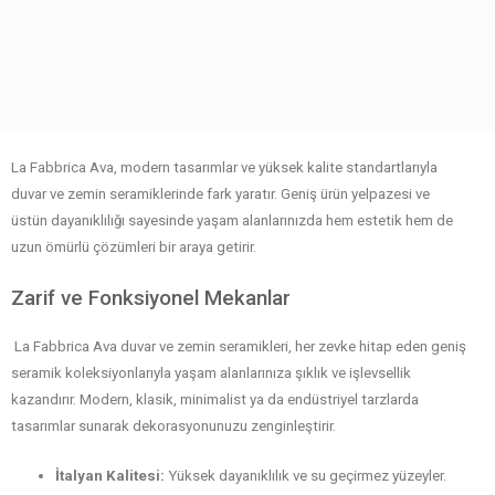
İçeriğe
atla
La Fabbrica Ava Duvar ve Zemin
Seramikleri
La Fabbrica Ava, modern tasarımlar ve yüksek kalite standartlarıyla
duvar ve zemin seramiklerinde fark yaratır. Geniş ürün yelpazesi ve
üstün dayanıklılığı sayesinde yaşam alanlarınızda hem estetik hem de
uzun ömürlü çözümleri bir araya getirir.
Zarif ve Fonksiyonel Mekanlar
La Fabbrica Ava duvar ve zemin seramikleri, her zevke hitap eden geniş
seramik koleksiyonlarıyla yaşam alanlarınıza şıklık ve işlevsellik
kazandırır. Modern, klasik, minimalist ya da endüstriyel tarzlarda
tasarımlar sunarak dekorasyonunuzu zenginleştirir.
İtalyan Kalitesi:
Yüksek dayanıklılık ve su geçirmez yüzeyler.