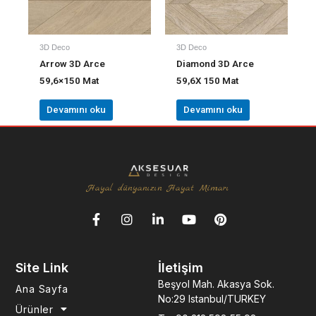
3D Deco
3D Deco
Arrow 3D Arce
Diamond 3D Arce
59,6×150 Mat
59,6X 150 Mat
Devamını oku
Devamını oku
Hayal dünyanızın Hayat Mimarı
F
I
L
Y
P
a
n
i
o
i
c
s
n
u
n
e
t
k
t
t
Site Link
İletişim
b
a
e
u
e
o
g
d
b
r
Beşyol Mah. Akasya Sok.
Ana Sayfa
o
r
i
e
e
No:29 Istanbul/TURKEY
k
a
n
s
Ürünler