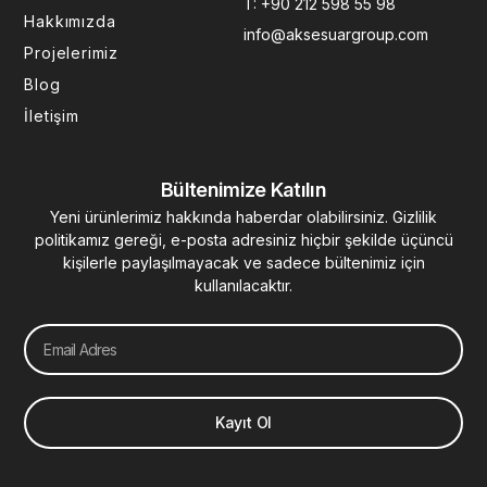
T: +90 212 598 55 98
-
m
-
t
Hakkımızda
f
i
info@aksesuargroup.com
n
Projelerimiz
Blog
İletişim
Bültenimize Katılın
Yeni ürünlerimiz hakkında haberdar olabilirsiniz. Gizlilik
politikamız gereği, e-posta adresiniz hiçbir şekilde üçüncü
kişilerle paylaşılmayacak ve sadece bültenimiz için
kullanılacaktır.
Email
Kayıt Ol