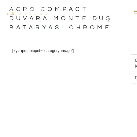
İçeriğe
ACRO COMPACT
atla
DUVARA MONTE DUŞ
BATARYASI CHROME
[xyz-ips snippet="category-image"]