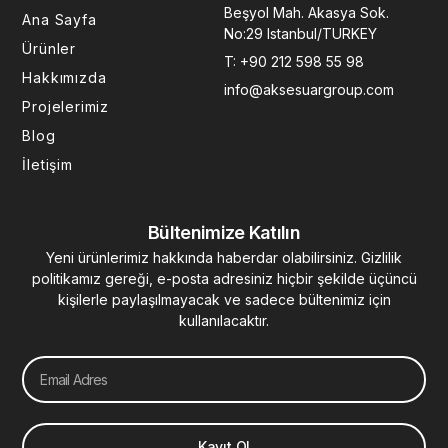
o
g
d
b
r
Beşyol Mah. Akasya Sok.
Ana Sayfa
o
r
i
e
e
No:29 Istanbul/TURKEY
k
a
n
s
Ürünler
T: +90 212 598 55 98
-
m
-
t
Hakkımızda
f
i
info@aksesuargroup.com
n
Projelerimiz
Blog
İletişim
Bültenimize Katılın
Yeni ürünlerimiz hakkında haberdar olabilirsiniz. Gizlilik
politikamız gereği, e-posta adresiniz hiçbir şekilde üçüncü
kişilerle paylaşılmayacak ve sadece bültenimiz için
kullanılacaktır.
Email
Kayıt Ol