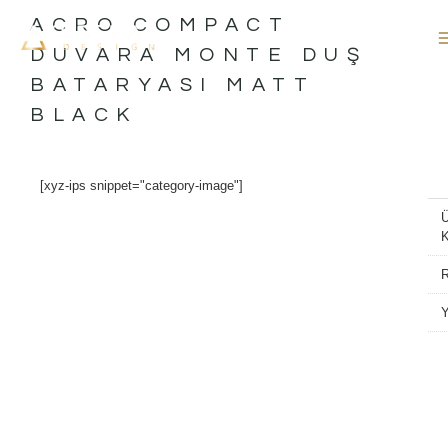
İçeriğe
ACRO COMPACT
atla
DUVARA MONTE DUŞ
BATARYASI MATT
BLACK
[xyz-ips snippet="category-image"]