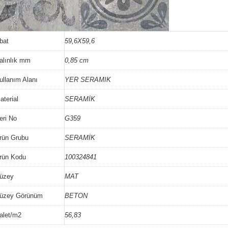
bat
59,6X59,6
alınlık mm
0,85 cm
ullanım Alanı
YER SERAMIK
aterial
SERAMİK
eri No
G359
rün Grubu
SERAMİK
rün Kodu
100324841
üzey
MAT
üzey Görünüm
BETON
alet/m2
56,83