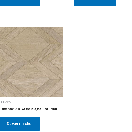
D Deco
iamond 3D Arce 59,6X 150 Mat
Devamını oku