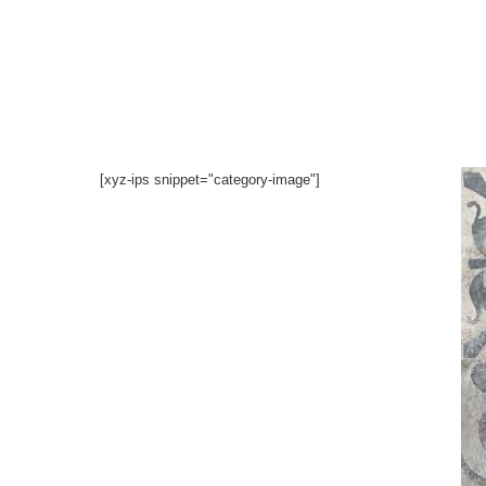
İçeriğe
atla
[xyz-ips snippet="category-image"]