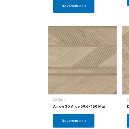
Devamını oku
3D Deco
3
Arrow 3D Arce 59,6×150 Mat
D
Devamını oku