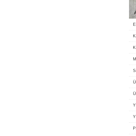
E
K
K
M
S
Ü
Ü
Y
Y
P