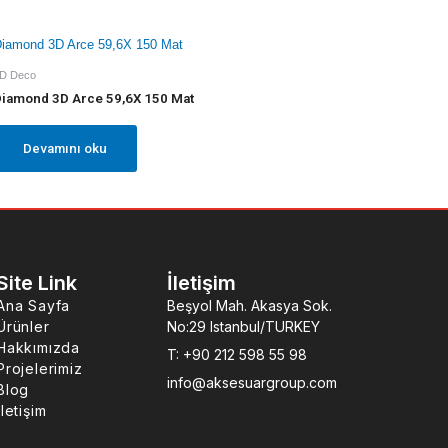
D Deco
iamond 3D Arce 59,6X 150 Mat
Devamını oku
Site Link
İletişim
Ana Sayfa
Beşyol Mah. Akasya Sok.
Ürünler
No:29 Istanbul/TURKEY
Hakkımızda
T: +90 212 598 55 98
Projelerimiz
info@aksesuargroup.com
Blog
İletişim