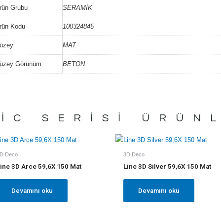
rün Grubu
SERAMİK
rün Kodu
100324845
üzey
MAT
üzey Görünüm
BETON
IC
SERISI ÜRÜN
D Deco
3D Deco
ine 3D Arce 59,6X 150 Mat
Line 3D Silver 59,6X 150 Mat
Devamını oku
Devamını oku