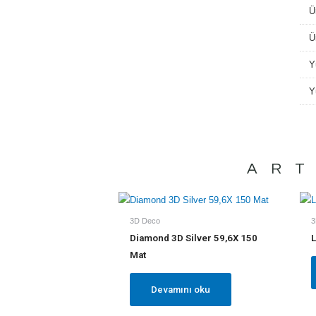
Ü
Ü
Y
Y
ART
3D Deco
3
Diamond 3D Silver 59,6X 150
L
Mat
Devamını oku