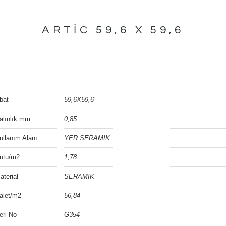
ARTIC 59,6 X 59,6
bat
59,6X59,6
alınlık mm
0,85
ullanım Alanı
YER SERAMIK
utu/m2
1,78
aterial
SERAMİK
alet/m2
56,84
eri No
G354