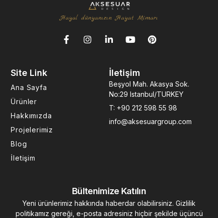
Hayal dünyanızın Hayat Mimarı
F
I
L
Y
P
a
n
i
o
i
c
s
n
u
n
e
t
k
t
t
Site Link
İletişim
b
a
e
u
e
o
g
d
b
r
Beşyol Mah. Akasya Sok.
Ana Sayfa
o
r
i
e
e
No:29 Istanbul/TURKEY
k
a
n
s
Ürünler
T: +90 212 598 55 98
-
m
-
t
Hakkımızda
f
i
info@aksesuargroup.com
n
Projelerimiz
Blog
İletişim
Bültenimize Katılın
Yeni ürünlerimiz hakkında haberdar olabilirsiniz. Gizlilik
politikamız gereği, e-posta adresiniz hiçbir şekilde üçüncü