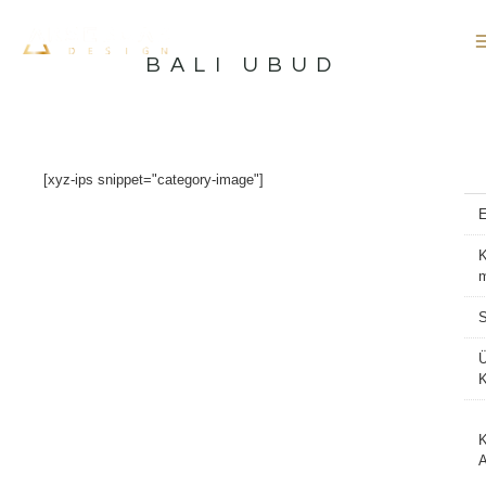
İçeriğe
atla
BALI UBUD
[xyz-ips snippet="category-image"]
K
S
K
A