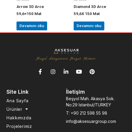
Arrow 3D Arce
Diamond 3D Arce
59,6×150 Mat
59,6X 150 Mat
Devamını oku
Devamını oku
Hayal dünyanızın Hayat Mimarı
F
I
L
Y
P
a
n
i
o
i
c
s
n
u
n
e
t
k
t
t
Site Link
İletişim
b
a
e
u
e
o
g
d
b
r
Beşyol Mah. Akasya Sok.
Ana Sayfa
o
r
i
e
e
No:29 Istanbul/TURKEY
k
a
n
s
Ürünler
T: +90 212 598 55 98
-
m
-
t
Hakkımızda
f
i
info@aksesuargroup.com
n
Projelerimiz