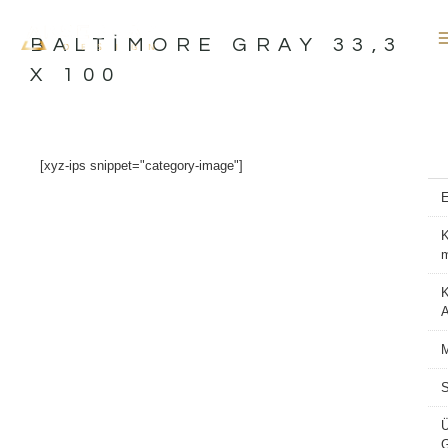
İçeriğe
atla
BALTIMORE GRAY 33,3
X 100
[xyz-ips snippet="category-image"]
K
K
A
M
S