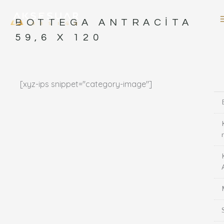
İçeriğe
atla
BOTTEGA ANTRACITA
59,6 X 120
[xyz-ips snippet="category-image"]