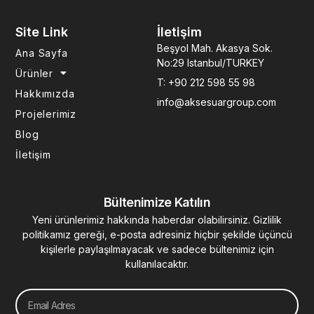
c
s
n
u
n
e
t
k
t
t
b
a
e
u
e
Site Link
İletişim
o
g
d
b
r
Beşyol Mah. Akasya Sok.
Ana Sayfa
o
r
i
e
e
No:29 Istanbul/TURKEY
k
a
n
s
Ürünler
-
m
-
t
T: +90 212 598 55 98
f
i
Hakkımızda
info@aksesuargroup.com
n
Projelerimiz
Blog
İletişim
Bültenimize Katılın
Yeni ürünlerimiz hakkında haberdar olabilirsiniz. Gizlilik
politikamız gereği, e-posta adresiniz hiçbir şekilde üçüncü
kişilerle paylaşılmayacak ve sadece bültenimiz için
kullanılacaktır.
Email