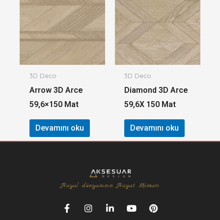
3D Deco
3D Deco
Arrow 3D Arce
Diamond 3D Arce
59,6×150 Mat
59,6X 150 Mat
Devamını oku
Devamını oku
Hayal dünyanızın Hayat Mimarı
F
I
L
Y
P
a
n
i
o
i