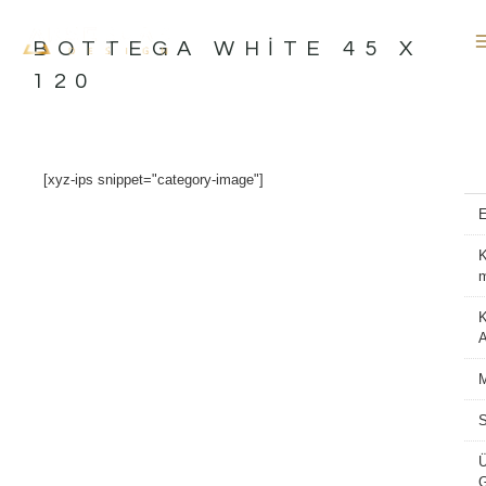
İçeriğe
atla
BOTTEGA WHITE 45 X
120
[xyz-ips snippet="category-image"]
K
K
A
M
S