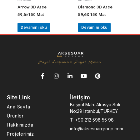
Arrow 3D Arce
Diamond 3D Arce
59,6×150 Mat
59,6X 150 Mat
Devamını oku
Devamını oku
Hayal dünyanızın Hayat Mimarı
F
I
L
Y
P
a
n
i
o
i
c
s
n
u
n
e
t
k
t
t
Site Link
İletişim
b
a
e
u
e
o
g
d
b
r
Beşyol Mah. Akasya Sok.
Ana Sayfa
o
r
i
e
e
No:29 Istanbul/TURKEY
k
a
n
s
Ürünler
T: +90 212 598 55 98
-
m
-
t
Hakkımızda
f
i
info@aksesuargroup.com
n
Projelerimiz