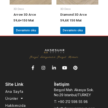
3D Deco
3D Deco
Arrow 3D Arce
Diamond 3D Arce
59,6×150 Mat
59,6X 150 Mat
Devamını oku
Devamını oku
Hayal dünyanızın Hayat Mimarı
F
I
L
Y
P
a
n
i
o
i
c
s
n
u
n
e
t
k
t
t
Site Link
İletişim
b
a
e
u
e
o
g
d
b
r
Beşyol Mah. Akasya Sok.
Ana Sayfa
o
r
i
e
e
No:29 Istanbul/TURKEY
k
a
n
s
Ürünler
T: +90 212 598 55 98
-
m
-
t
Hakkımızda
f
i