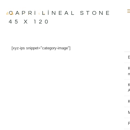
İçeriğe
atla
CAPRI LINEAL STONE
45 X 120
[xyz-ips snippet="category-image"]
K
K
A
M
P