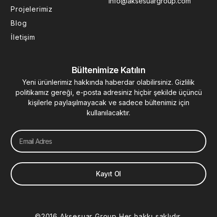
info@aksesuargroup.com
n
Projelerimiz
Blog
İletişim
Bültenimize Katılın
Yeni ürünlerimiz hakkında haberdar olabilirsiniz. Gizlilik
politikamız gereği, e-posta adresiniz hiçbir şekilde üçüncü
kişilerle paylaşılmayacak ve sadece bültenimiz için
kullanılacaktır.
Email
Kayıt Ol
©2016 Aksesuar Group Her hakkı saklıdır.