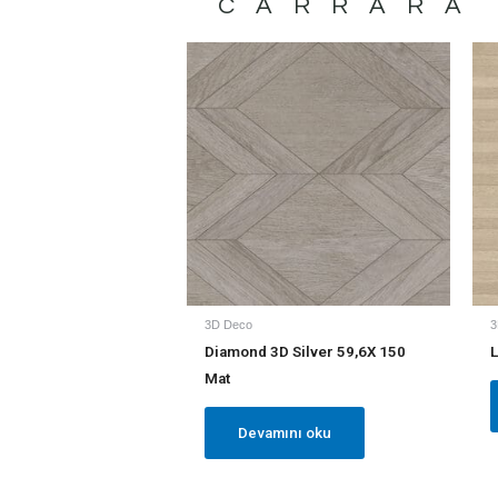
CARRARA
3D Deco
3
Diamond 3D Silver 59,6X 150
L
Mat
Devamını oku