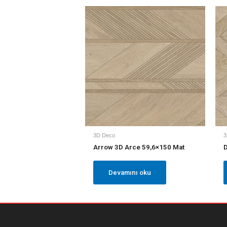
3D Deco
3
Arrow 3D Arce 59,6×150 Mat
D
Devamını oku