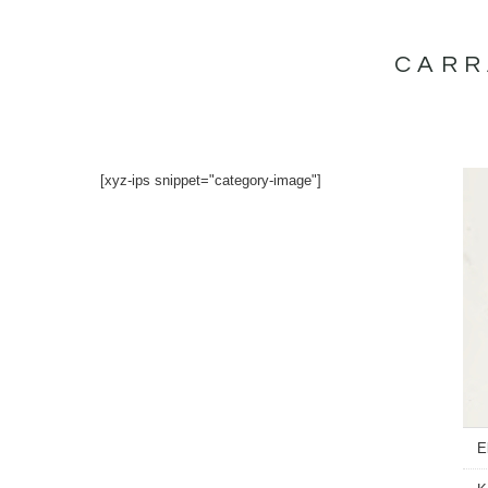
İçeriğe
atla
CARR
[xyz-ips snippet="category-image"]
E