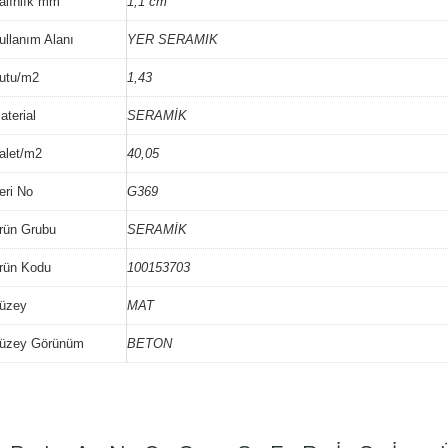
alınlık mm
1,1 cm
ullanım Alanı
YER SERAMIK
utu/m2
1,43
aterial
SERAMİK
alet/m2
40,05
eri No
G369
rün Grubu
SERAMİK
rün Kodu
100153703
üzey
MAT
üzey Görünüm
BETON