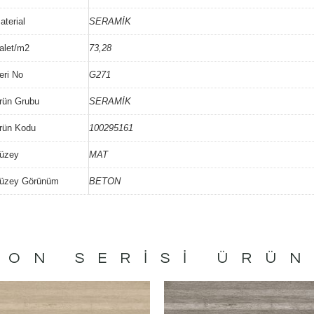
aterial
SERAMİK
alet/m2
73,28
eri No
G271
rün Grubu
SERAMİK
rün Kodu
100295161
üzey
MAT
üzey Görünüm
BETON
TON
SERISI ÜRÜN