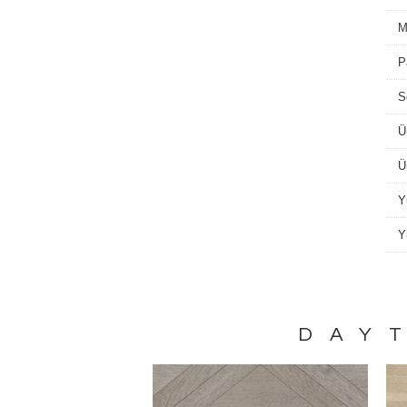
M
P
S
Ü
Ü
Y
Y
DAY