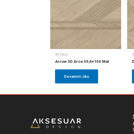
3D Deco
3
Arrow 3D Arce 59,6×150 Mat
D
Devamını oku