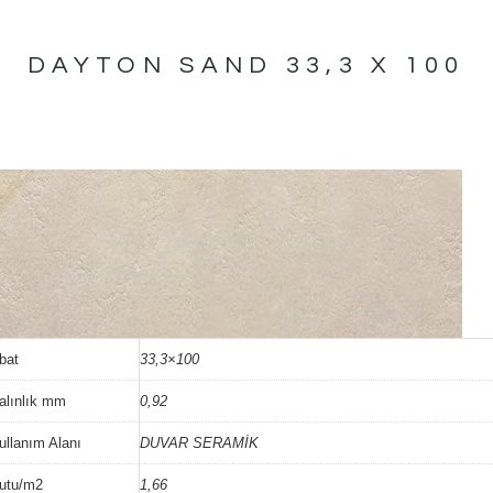
DAYTON SAND 33,3 X 100
bat
33,3×100
alınlık mm
0,92
ullanım Alanı
DUVAR SERAMİK
utu/m2
1,66