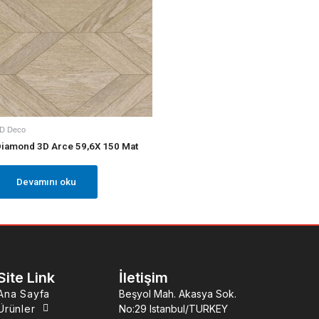
D Deco
iamond 3D Arce 59,6X 150 Mat
Devamını oku
Site Link
İletişim
Ana Sayfa
Beşyol Mah. Akasya Sok.
Ürünler
No:29 Istanbul/TURKEY