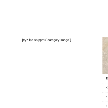
İçeriğe
atla
[xyz-ips snippet="category-image"]
E
K
K
K