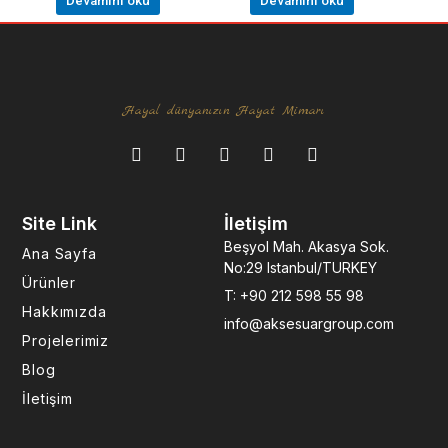
Devamını oku
Devamını oku
Hayal dünyanızın Hayat Mimarı
F
I
L
Y
P
a
n
i
o
i
c
s
n
u
n
e
t
k
t
t
Site Link
İletişim
b
a
e
u
e
o
g
d
b
r
Beşyol Mah. Akasya Sok.
Ana Sayfa
o
r
i
e
e
No:29 Istanbul/TURKEY
k
a
n
s
Ürünler
T: +90 212 598 55 98
-
m
-
t
Hakkımızda
f
i
info@aksesuargroup.com
n
Projelerimiz
Blog
İletişim