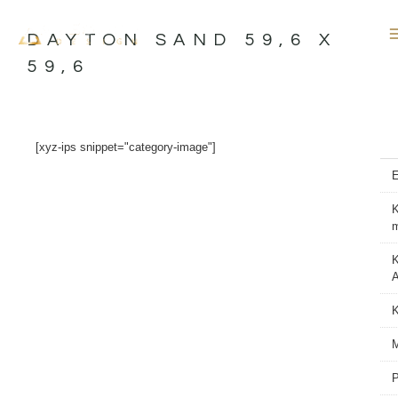
İçeriğe
atla
DAYTON SAND 59,6 X
59,6
[xyz-ips snippet="category-image"]
K
K
A
M
P