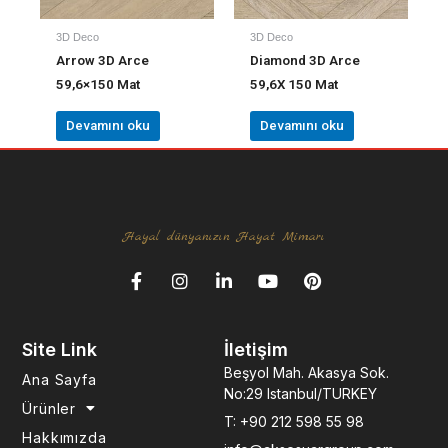
3D Deco
3D Deco
Arrow 3D Arce
Diamond 3D Arce
59,6×150 Mat
59,6X 150 Mat
Devamını oku
Devamını oku
Hayal dünyanızın Hayat Mimarı
F
I
L
Y
P
a
n
i
o
i
c
s
n
u
n
e
t
k
t
t
Site Link
İletişim
b
a
e
u
e
o
g
d
b
r
Beşyol Mah. Akasya Sok.
Ana Sayfa
o
r
i
e
e
No:29 Istanbul/TURKEY
k
a
n
s
Ürünler
T: +90 212 598 55 98
-
m
-
t
Hakkımızda
f
i