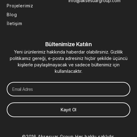
info@aksesuargroup.com
n
Projelerimiz
Blog
İletişim
Bültenimize Katılın
Yeni ürünlerimiz hakkında haberdar olabilirsiniz. Gizlilik
politikamız gereği, e-posta adresiniz hiçbir şekilde üçüncü
kişilerle paylaşılmayacak ve sadece bültenimiz için
kullanılacaktır.
Email
Kayıt Ol
©2016 Aksesuar Group Her hakkı saklıdır.