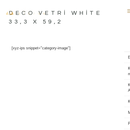
İçeriğe
atla
DECO VETRI WHITE
33,3 X 59,2
[xyz-ips snippet="category-image"]
K
K
A
M
P