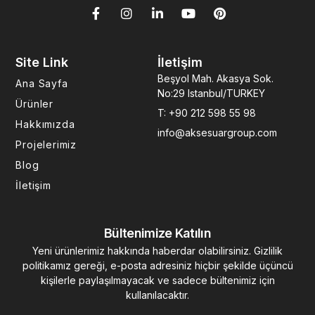
F
I
L
Y
P
a
n
i
o
i
c
s
n
u
n
e
t
k
t
t
b
a
e
u
e
Site Link
İletişim
o
g
d
b
r
Beşyol Mah. Akasya Sok.
Ana Sayfa
o
r
i
e
e
No:29 Istanbul/TURKEY
k
a
n
s
Ürünler
-
m
-
t
T: +90 212 598 55 98
f
i
Hakkımızda
info@aksesuargroup.com
n
Projelerimiz
Blog
İletişim
Bültenimize Katılın
Yeni ürünlerimiz hakkında haberdar olabilirsiniz. Gizlilik
politikamız gereği, e-posta adresiniz hiçbir şekilde üçüncü
kişilerle paylaşılmayacak ve sadece bültenimiz için
kullanılacaktır.