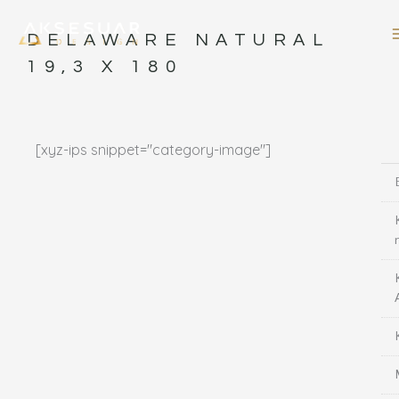
İçeriğe
atla
DELAWARE NATURAL
19,3 X 180
[xyz-ips snippet="category-image"]