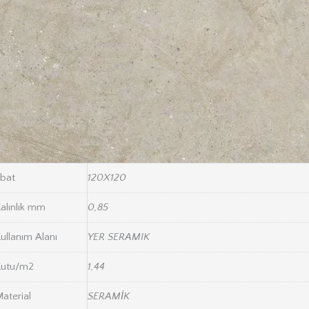
bat
120X120
alınlık mm
0,85
ullanım Alanı
YER SERAMIK
Kutu/m2
1,44
aterial
SERAMİK