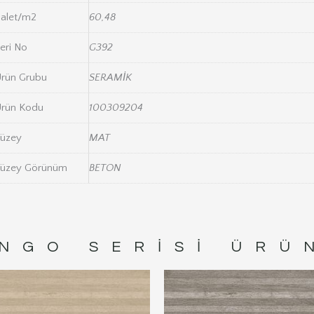
alet/m2
60,48
eri No
G392
rün Grubu
SERAMİK
rün Kodu
100309204
üzey
MAT
üzey Görünüm
BETON
NGO
SERISI ÜRÜ