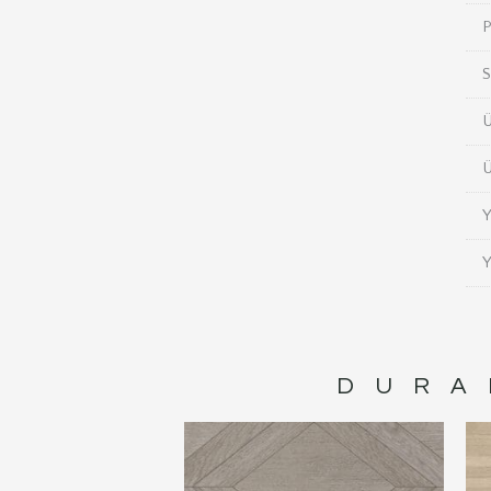
P
S
Ü
Ü
Y
Y
DURA