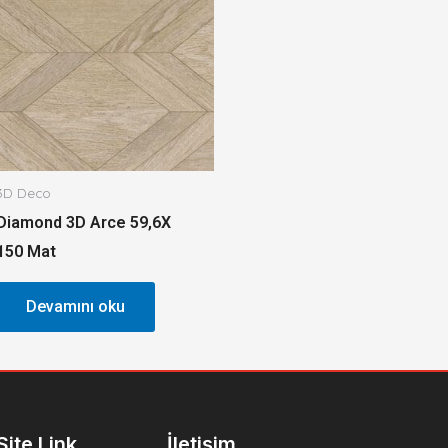
3D Deco
Diamond 3D Arce 59,6X
150 Mat
Devamını oku
Site Link
İletişim