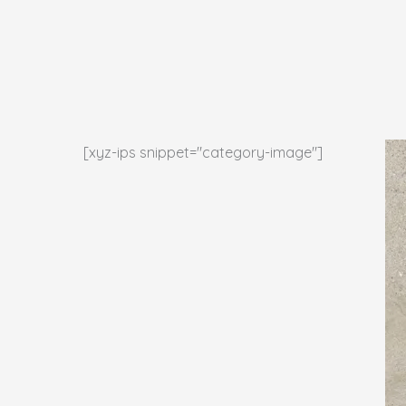
İçeriğe
atla
[xyz-ips snippet="category-image"]