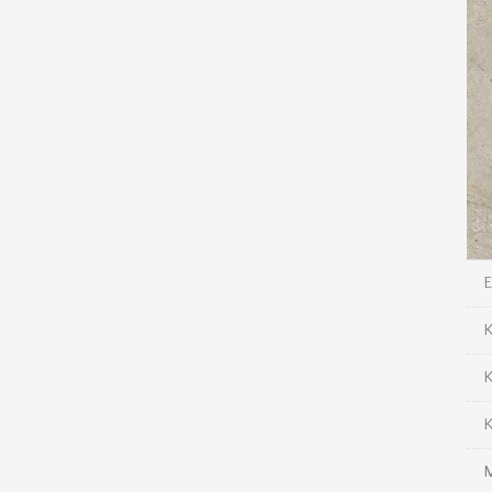
E
K
K
M