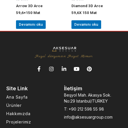
Arrow 3D Arce
Diamond 3D Arce
59,6×150 Mat
59,6X 150 Mat
Devamını oku
Devamını oku
Hayal dünyanızın Hayat Mimarı
F
I
L
Y
P
a
n
i
o
i
c
s
n
u
n
e
t
k
t
t
Site Link
İletişim
b
a
e
u
e
o
g
d
b
r
Beşyol Mah. Akasya Sok.
Ana Sayfa
o
r
i
e
e
No:29 Istanbul/TURKEY
k
a
n
s
Ürünler
T: +90 212 598 55 98
-
m
-
t
Hakkımızda
f
i
info@aksesuargroup.com
n
Projelerimiz