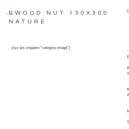
İçeriğe
atla
EWOOD NUT 150X300
NATURE
[xyz-ips snippet="category-image"]
K
K
A
M
S