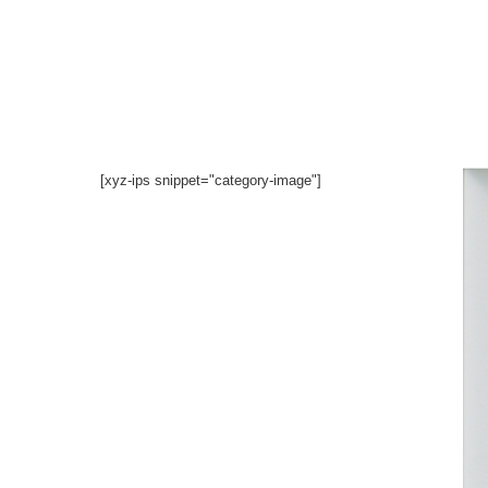
İçeriğe
atla
[xyz-ips snippet="category-image"]