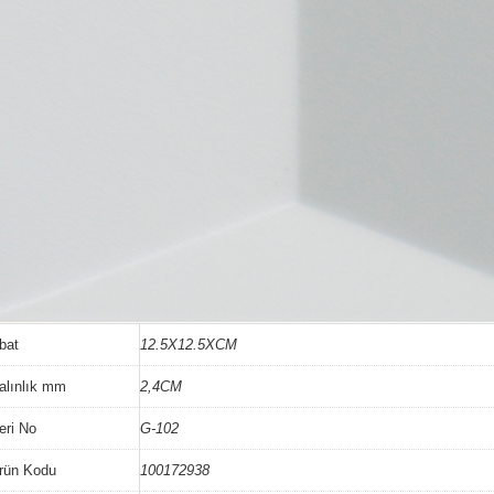
bat
12.5X12.5XCM
alınlık mm
2,4CM
eri No
G-102
rün Kodu
100172938