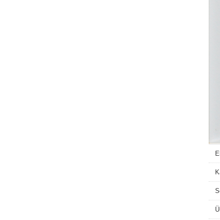
E
K
S
Ü