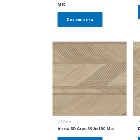
Mat
Devamını oku
3D Deco
3
Arrow 3D Arce 59,6×150 Mat
D