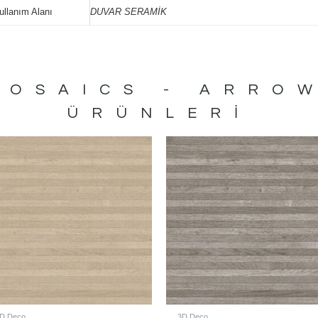
ullanım Alanı
DUVAR SERAMİK
MOSAICS - ARRO
ÜRÜNLERI
D Deco
3D Deco