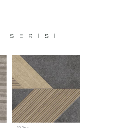
W
SERISI
3D Deco