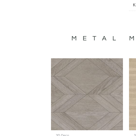
K
METAL 
3D Deco
3