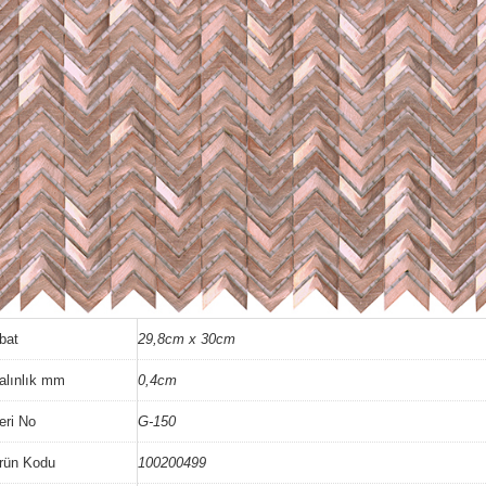
bat
29,8cm x 30cm
alınlık mm
0,4cm
eri No
G-150
rün Kodu
100200499