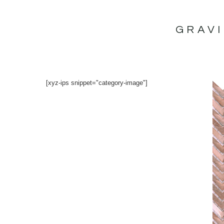
İçeriğe
atla
GRAV
[xyz-ips snippet="category-image"]