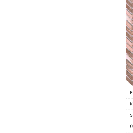
E
K
S
Ü