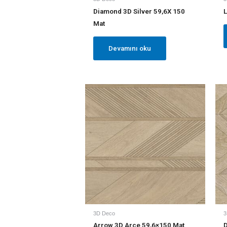
Diamond 3D Silver 59,6X 150
L
Mat
Devamını oku
3D Deco
3
Arrow 3D Arce 59,6×150 Mat
D