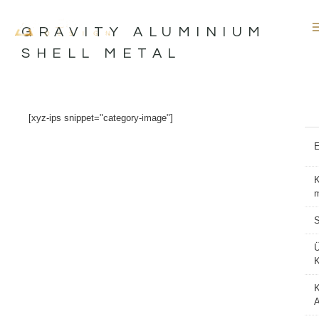
İçeriğe
atla
GRAVITY ALUMINIUM
SHELL METAL
[xyz-ips snippet="category-image"]
K
S
K
A