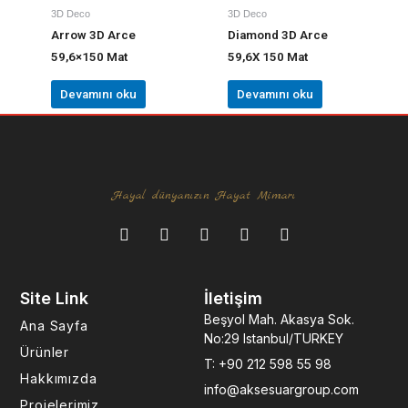
3D Deco
3D Deco
Arrow 3D Arce
Diamond 3D Arce
59,6×150 Mat
59,6X 150 Mat
Devamını oku
Devamını oku
Hayal dünyanızın Hayat Mimarı
F
I
L
Y
P
a
n
i
o
i
c
s
n
u
n
e
t
k
t
t
Site Link
İletişim
b
a
e
u
e
o
g
d
b
r
Beşyol Mah. Akasya Sok.
Ana Sayfa
o
r
i
e
e
No:29 Istanbul/TURKEY
k
a
n
s
Ürünler
T: +90 212 598 55 98
-
m
-
t
Hakkımızda
f
i
info@aksesuargroup.com
n
Projelerimiz