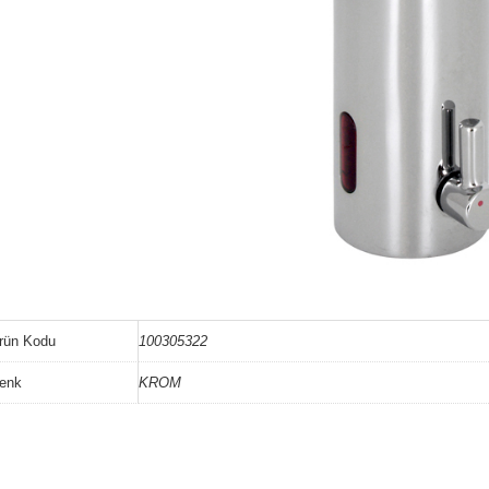
rün Kodu
100305322
enk
KROM