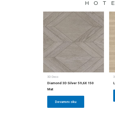
HOT
3D Deco
3
Diamond 3D Silver 59,6X 150
L
Mat
Devamını oku