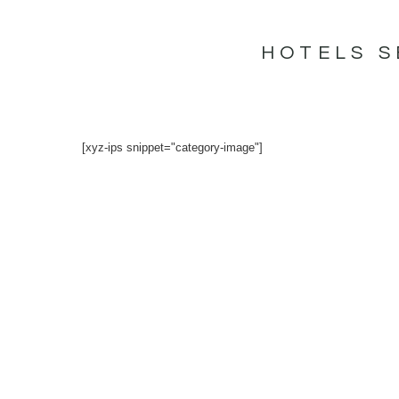
İçeriğe
atla
HOTELS 
[xyz-ips snippet="category-image"]