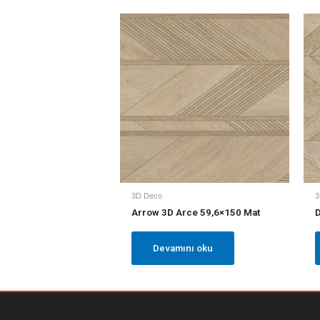
3D Deco
3
Arrow 3D Arce 59,6×150 Mat
D
Devamını oku