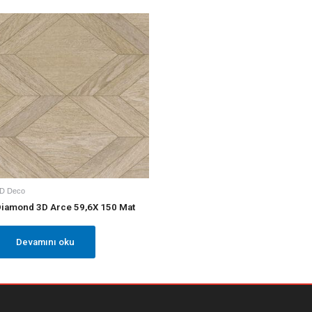
D Deco
iamond 3D Arce 59,6X 150 Mat
Devamını oku