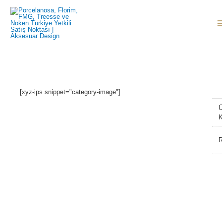
İçeriğe
atla
[xyz-ips snippet="category-image"]