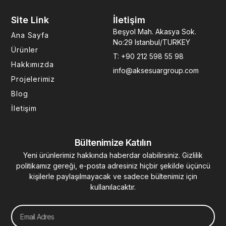
c
s
n
u
n
e
t
k
t
t
Site Link
İletişim
b
a
e
u
e
o
g
d
b
r
Beşyol Mah. Akasya Sok.
Ana Sayfa
o
r
i
e
e
No:29 Istanbul/TURKEY
k
a
n
s
Ürünler
T: +90 212 598 55 98
-
m
-
t
Hakkımızda
f
i
info@aksesuargroup.com
n
Projelerimiz
Blog
İletişim
Bültenimize Katılın
Yeni ürünlerimiz hakkında haberdar olabilirsiniz. Gizlilik
politikamız gereği, e-posta adresiniz hiçbir şekilde üçüncü
kişilerle paylaşılmayacak ve sadece bültenimiz için
kullanılacaktır.
Email