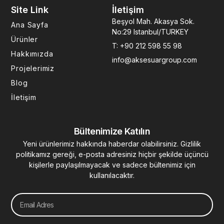
e
t
k
t
t
Site Link
İletişim
b
a
e
u
e
o
g
d
b
r
Beşyol Mah. Akasya Sok.
Ana Sayfa
o
r
i
e
e
No:29 Istanbul/TURKEY
k
a
n
s
Ürünler
T: +90 212 598 55 98
-
m
-
t
Hakkımızda
f
i
info@aksesuargroup.com
n
Projelerimiz
Blog
İletişim
Bültenimize Katılın
Yeni ürünlerimiz hakkında haberdar olabilirsiniz. Gizlilik
politikamız gereği, e-posta adresiniz hiçbir şekilde üçüncü
kişilerle paylaşılmayacak ve sadece bültenimiz için
kullanılacaktır.
Email