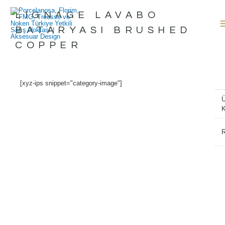
İçeriğe
LIGNAGE LAVABO
atla
BATARYASI BRUSHED
COPPER
[xyz-ips snippet="category-image"]