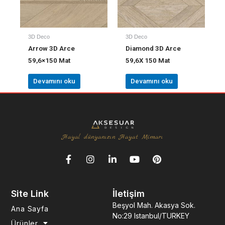
3D Deco
3D Deco
Arrow 3D Arce
Diamond 3D Arce
59,6×150 Mat
59,6X 150 Mat
Devamını oku
Devamını oku
Hayal dünyanızın Hayat Mimarı
F
I
L
Y
P
a
n
i
o
i
c
s
n
u
n
e
t
k
t
t
Site Link
İletişim
b
a
e
u
e
o
g
d
b
r
Beşyol Mah. Akasya Sok.
Ana Sayfa
o
r
i
e
e
No:29 Istanbul/TURKEY
k
a
n
s
Ürünler