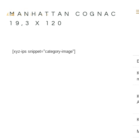
İçeriğe
atla
MANHATTAN COGNAC
19,3 X 120
[xyz-ips snippet="category-image"]
K
K
A
M