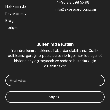
T: +90 212 598 55 98
-
m
-
t
Hakkımızda
f
i
info@aksesuargroup.com
n
Projelerimiz
Blog
İletişim
Bültenimize Katılın
Yeni ürünlerimiz hakkında haberdar olabilirsiniz. Gizlilik
politikamız gereği, e-posta adresiniz hiçbir şekilde üçüncü
kişilerle paylaşılmayacak ve sadece bültenimiz için
kullanılacaktır.
Email
Kayıt Ol