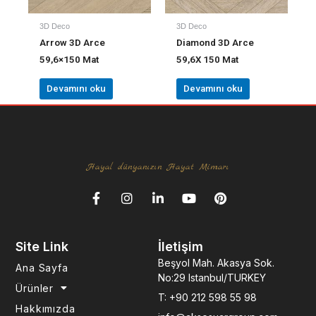
3D Deco
3D Deco
Arrow 3D Arce
Diamond 3D Arce
59,6×150 Mat
59,6X 150 Mat
Devamını oku
Devamını oku
Hayal dünyanızın Hayat Mimarı
F
I
L
Y
P
a
n
i
o
i
c
s
n
u
n
e
t
k
t
t
Site Link
İletişim
b
a
e
u
e
o
g
d
b
r
Beşyol Mah. Akasya Sok.
Ana Sayfa
o
r
i
e
e
No:29 Istanbul/TURKEY
k
a
n
s
Ürünler
T: +90 212 598 55 98
-
m
-
t
Hakkımızda
f
i