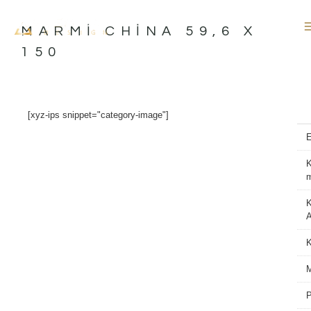
İçeriğe
atla
MARMI CHINA 59,6 X
150
[xyz-ips snippet="category-image"]
K
K
A
M
P