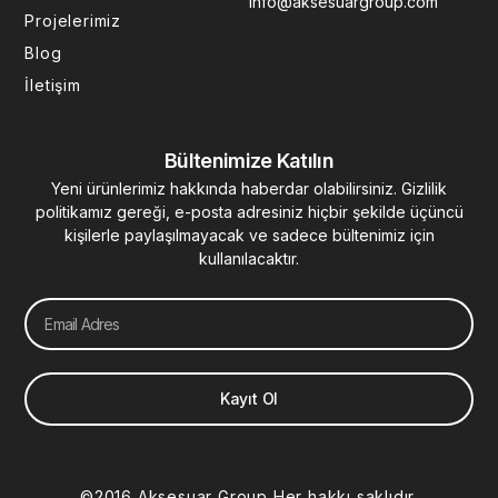
info@aksesuargroup.com
n
Projelerimiz
Blog
İletişim
Bültenimize Katılın
Yeni ürünlerimiz hakkında haberdar olabilirsiniz. Gizlilik
politikamız gereği, e-posta adresiniz hiçbir şekilde üçüncü
kişilerle paylaşılmayacak ve sadece bültenimiz için
kullanılacaktır.
Email
Kayıt Ol
©2016 Aksesuar Group Her hakkı saklıdır.