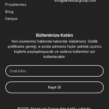
info@aksesuargroup.com
n
Projelerimiz
Blog
İletişim
Bültenimize Katılın
Yeni ürünlerimiz hakkında haberdar olabilirsiniz. Gizlilik
politikamız gereği, e-posta adresiniz hiçbir şekilde üçüncü
kişilerle paylaşılmayacak ve sadece bültenimiz için
kullanılacaktır.
Email
Kayıt Ol
©2016 Aksesuar Group Her hakkı saklıdır.