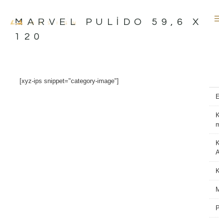
İçeriğe
atla
MARVEL PULIDO 59,6 X
120
[xyz-ips snippet="category-image"]
K
K
A
M
P