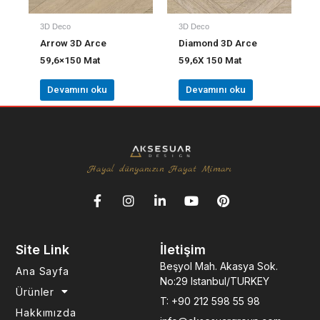
3D Deco
3D Deco
Arrow 3D Arce
Diamond 3D Arce
59,6×150 Mat
59,6X 150 Mat
Devamını oku
Devamını oku
Hayal dünyanızın Hayat Mimarı
F
I
L
Y
P
a
n
i
o
i
c
s
n
u
n
e
t
k
t
t
Site Link
İletişim
b
a
e
u
e
o
g
d
b
r
Beşyol Mah. Akasya Sok.
Ana Sayfa
o
r
i
e
e
No:29 Istanbul/TURKEY
k
a
n
s
Ürünler
T: +90 212 598 55 98
-
m
-
t
Hakkımızda
f
i