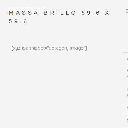
İçeriğe
atla
MASSA BRILLO 59,6 X
59,6
[xyz-ips snippet="category-image"]