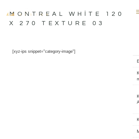
İçeriğe
atla
MONTREAL WHITE 120
X 270 TEXTURE 03
[xyz-ips snippet="category-image"]
K
K
A
M