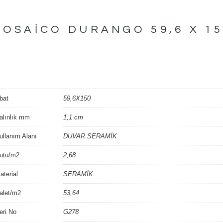
MOSAICO DURANGO 59,6 X 15
bat
59,6X150
alınlık mm
1,1 cm
ullanım Alanı
DUVAR SERAMİK
utu/m2
2,68
aterial
SERAMİK
alet/m2
53,64
eri No
G278