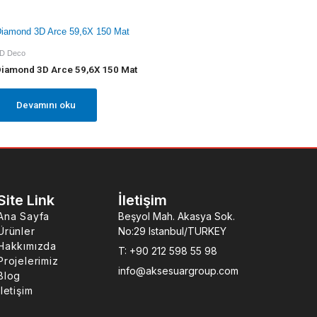
D Deco
iamond 3D Arce 59,6X 150 Mat
Devamını oku
Site Link
İletişim
Ana Sayfa
Beşyol Mah. Akasya Sok.
Ürünler
No:29 Istanbul/TURKEY
Hakkımızda
T: +90 212 598 55 98
Projelerimiz
info@aksesuargroup.com
Blog
İletişim