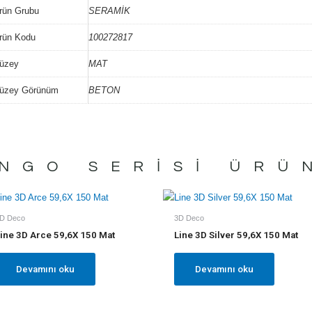
rün Grubu
SERAMİK
rün Kodu
100272817
üzey
MAT
üzey Görünüm
BETON
NGO
SERISI ÜRÜ
D Deco
3D Deco
ine 3D Arce 59,6X 150 Mat
Line 3D Silver 59,6X 150 Mat
Devamını oku
Devamını oku