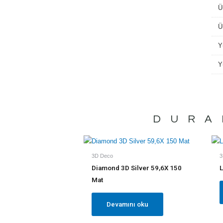
Ü
Ü
Y
Y
DURA
3D Deco
3
Diamond 3D Silver 59,6X 150
L
Mat
Devamını oku