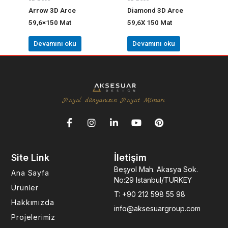
Arrow 3D Arce
Diamond 3D Arce
59,6×150 Mat
59,6X 150 Mat
Devamını oku
Devamını oku
Hayal dünyanızın Hayat Mimarı
F
I
L
Y
P
a
n
i
o
i
c
s
n
u
n
e
t
k
t
t
Site Link
İletişim
b
a
e
u
e
o
g
d
b
r
Beşyol Mah. Akasya Sok.
Ana Sayfa
o
r
i
e
e
No:29 Istanbul/TURKEY
k
a
n
s
Ürünler
T: +90 212 598 55 98
-
m
-
t
Hakkımızda
f
i
info@aksesuargroup.com
n
Projelerimiz