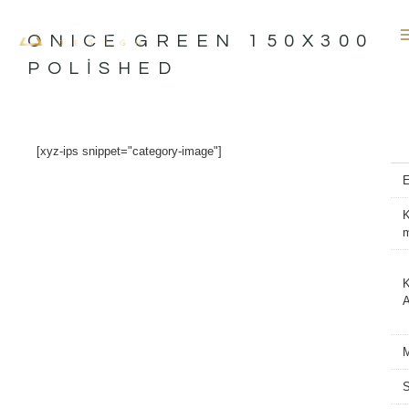
İçeriğe
atla
ONICE GREEN 150X300
POLISHED
[xyz-ips snippet="category-image"]
K
K
A
M
S