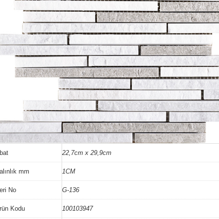
bat
22,7cm x 29,9cm
alınlık mm
1CM
eri No
G-136
rün Kodu
100103947