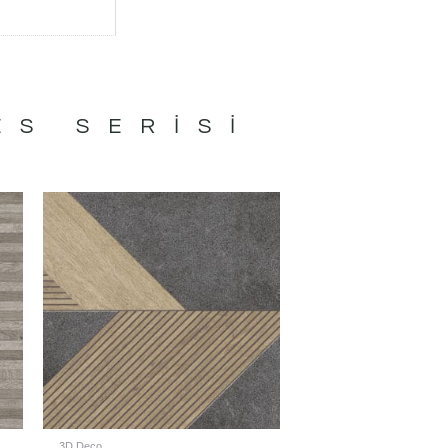
ES
SERISI
3D Deco