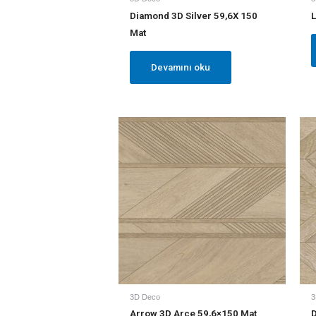
Diamond 3D Silver 59,6X 150
L
Mat
Devamını oku
3D Deco
3
Arrow 3D Arce 59,6×150 Mat
D