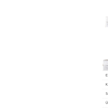
E
K
S
Ü