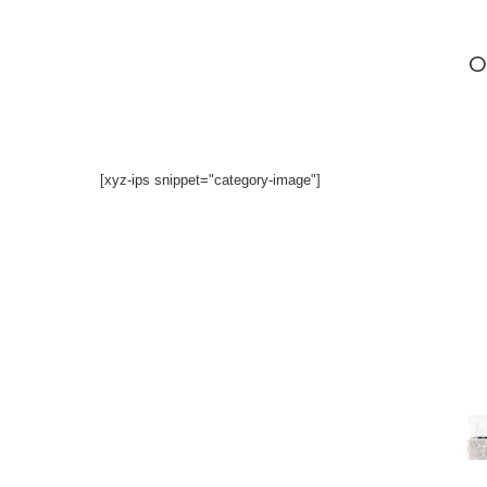
İçeriğe
atla
[xyz-ips snippet="category-image"]