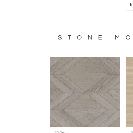
K
STONE MO
3D Deco
3