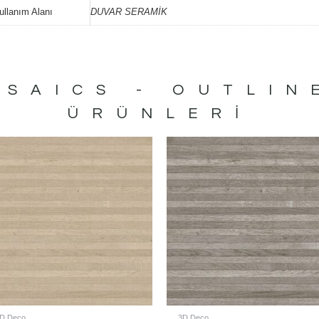
ullanım Alanı
DUVAR SERAMİK
SAICS - OUTLIN
ÜRÜNLERI
D Deco
3D Deco