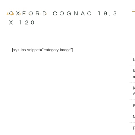
İçeriğe
atla
OXFORD COGNAC 19,3
X 120
[xyz-ips snippet="category-image"]
K
K
A
M
P