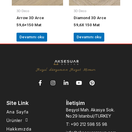
3D Deco
3D Deco
Arrow 3D Arce
Diamond 3D Arce
59,6×150 Mat
59,6X 150 Mat
Devamını oku
Devamını oku
Hayal dünyanızın Hayat Mimarı
F
I
L
Y
P
a
n
i
o
i
c
s
n
u
n
e
t
k
t
t
Site Link
İletişim
b
a
e
u
e
o
g
d
b
r
Beşyol Mah. Akasya Sok.
Ana Sayfa
o
r
i
e
e
No:29 Istanbul/TURKEY
k
a
n
s
Ürünler
T: +90 212 598 55 98
-
m
-
t
Hakkımızda
f
i