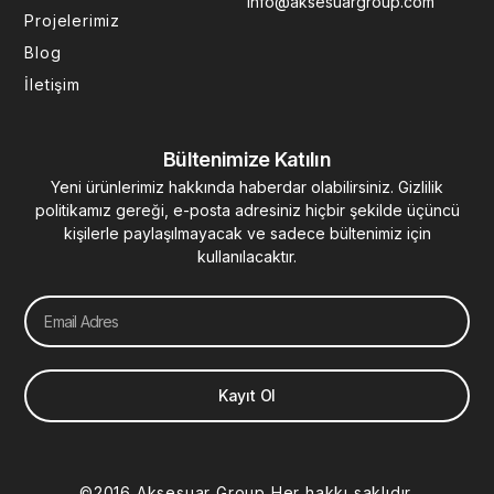
info@aksesuargroup.com
n
Projelerimiz
Blog
İletişim
Bültenimize Katılın
Yeni ürünlerimiz hakkında haberdar olabilirsiniz. Gizlilik
politikamız gereği, e-posta adresiniz hiçbir şekilde üçüncü
kişilerle paylaşılmayacak ve sadece bültenimiz için
kullanılacaktır.
Email
Kayıt Ol
©2016 Aksesuar Group Her hakkı saklıdır.