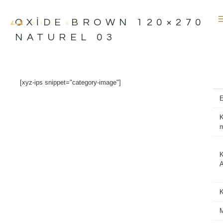
İçeriğe
atla
OXIDE BROWN 120×270
NATUREL 03
[xyz-ips snippet="category-image"]
K
K
A
M