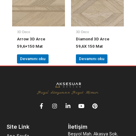
3D Deco
3D Deco
Arrow 3D Arce
Diamond 3D Arce
59,6×150 Mat
59,6X 150 Mat
Devamını oku
Devamını oku
Hayal dünyanızın Hayat Mimarı
F
I
L
Y
P
a
n
i
o
i
c
s
n
u
n
e
t
k
t
t
Site Link
İletişim
b
a
e
u
e
o
g
d
b
r
Beşyol Mah. Akasya Sok.
Ana Sayfa