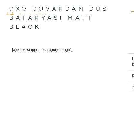
İçeriğe
OXO DUVARDAN DUŞ
atla
BATARYASI MATT
BLACK
[xyz-ips snippet="category-image"]