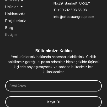
o
r
i
e
e
No:29 Istanbul/TURKEY
k
a
n
s
Ürünler
T: +90 212 598 55 98
-
m
-
t
Hakkımızda
f
i
info@aksesuargroup.com
n
Projelerimiz
Blog
İletişim
Bültenimize Katılın
Yeni ürünlerimiz hakkında haberdar olabilirsiniz. Gizlilik
politikamız gereği, e-posta adresiniz hiçbir şekilde üçüncü
kişilerle paylaşılmayacak ve sadece bültenimiz için
kullanılacaktır.
Email
Kayıt Ol