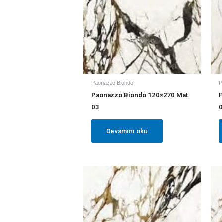
Paonazzo Biondo
P
Paonazzo Biondo 120×270 Mat
03
Devamını oku