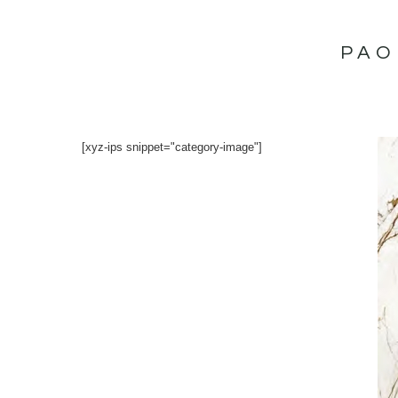
İçeriğe
atla
PAO
[xyz-ips snippet="category-image"]