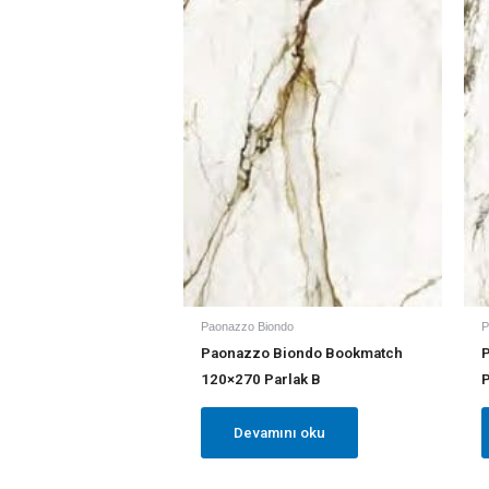
Paonazzo Biondo
P
Paonazzo Biondo Bookmatch
120×270 Parlak B
P
Devamını oku