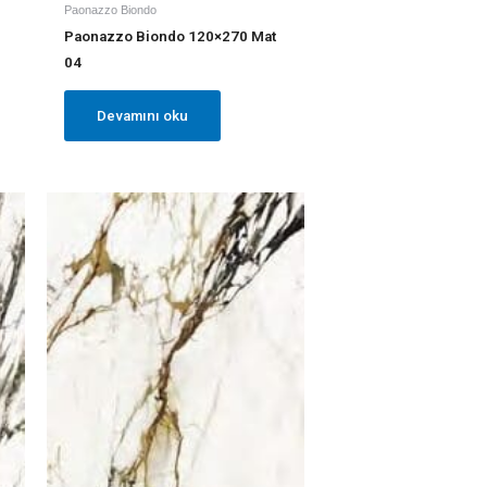
Paonazzo Biondo
Paonazzo Biondo 120×270 Mat
04
Devamını oku