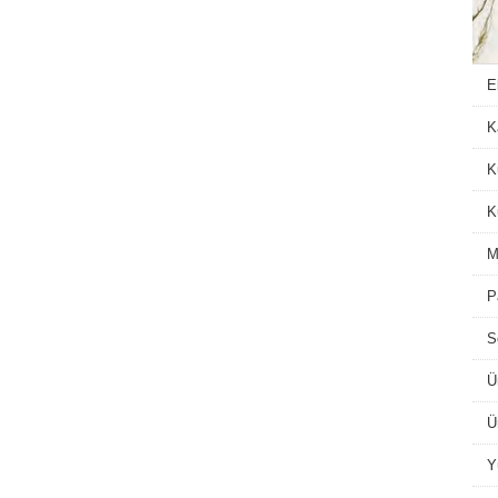
E
K
K
K
M
P
S
Ü
Ü
Y