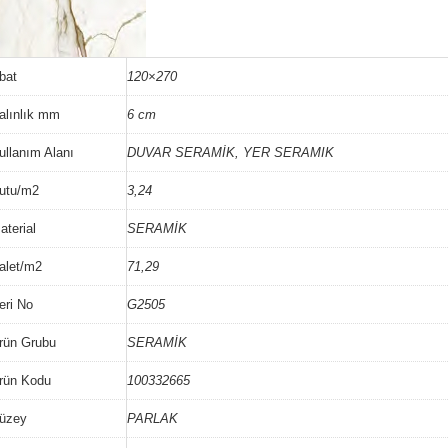
bat
120×270
alınlık mm
6 cm
ullanım Alanı
DUVAR SERAMİK, YER SERAMIK
utu/m2
3,24
aterial
SERAMİK
alet/m2
71,29
eri No
G2505
rün Grubu
SERAMİK
rün Kodu
100332665
üzey
PARLAK