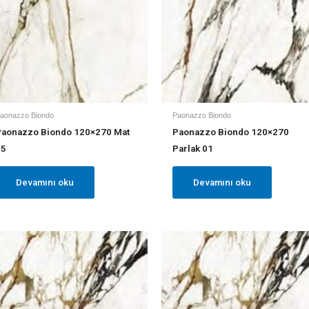
aonazzo Biondo
Paonazzo Biondo
Paonazzo Biondo 120×270 Mat
Paonazzo Biondo 120×270
05
Parlak 01
Devamını oku
Devamını oku