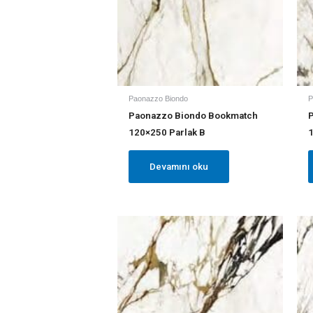
Paonazzo Biondo
P
Paonazzo Biondo Bookmatch
120×250 Parlak B
Devamını oku