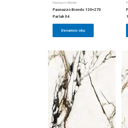
Paonazzo Biondo
P
Paonazzo Biondo 120×270
Parlak 04
Devamını oku