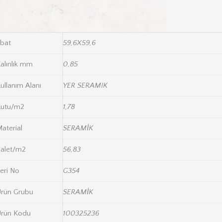
bat
59,6X59,6
alınlık mm
0,85
ullanım Alanı
YER SERAMIK
Kutu/m2
1,78
aterial
SERAMİK
alet/m2
56,83
eri No
G354
rün Grubu
SERAMİK
rün Kodu
100325236