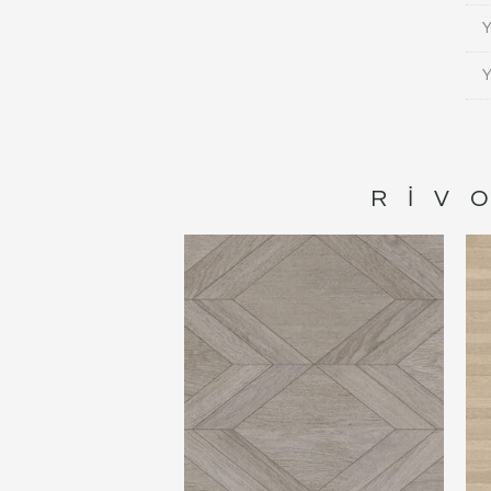
Y
Y
RIV