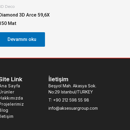
3D Deco
Diamond 3D Arce 59,6X
150 Mat
Devamını oku
Site Link
İletişim
Ana Sayfa
Beşyol Mah. Akasya Sok.
Ürünler
No:29 Istanbul/TURKEY
Hakkımızda
T: +90 212 598 55 98
Projelerimiz
info@aksesuargroup.com
Blog
İletişim