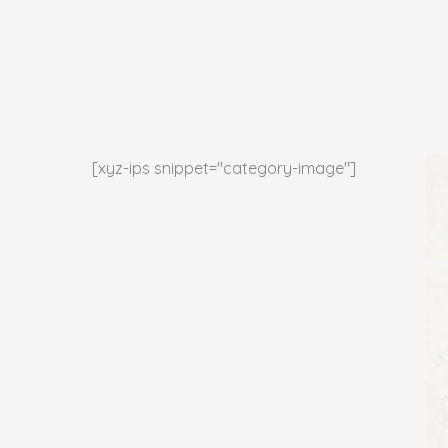
İçeriğe
atla
[xyz-ips snippet="category-image"]