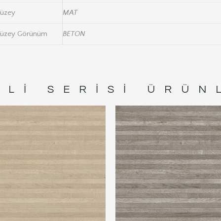
üzey
MAT
üzey Görünüm
BETON
OLI
SERISI ÜRÜN