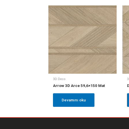
3D Deco
3
Arrow 3D Arce 59,6×150 Mat
D
Devamını oku