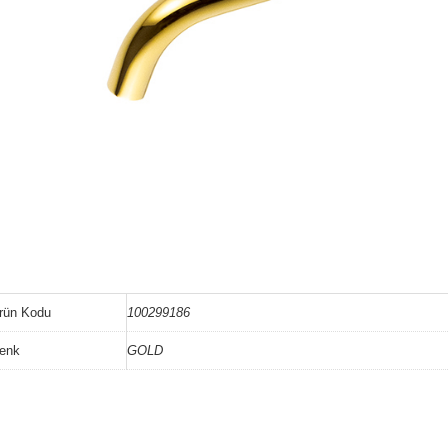
rün Kodu
100299186
enk
GOLD