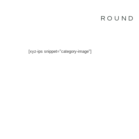
İçeriğe
atla
ROUND 
[xyz-ips snippet="category-image"]