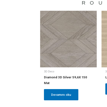
ROU
3D Deco
3
Diamond 3D Silver 59,6X 150
L
Mat
Devamını oku