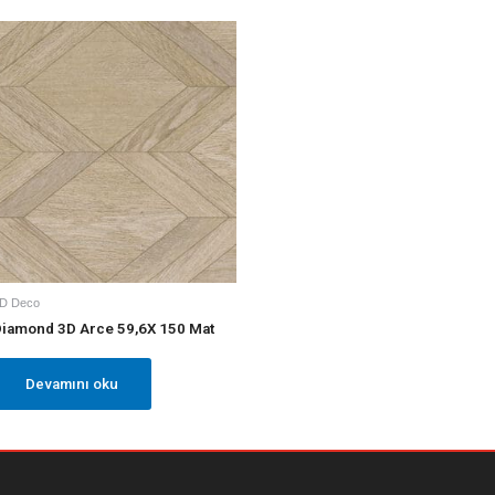
D Deco
iamond 3D Arce 59,6X 150 Mat
Devamını oku