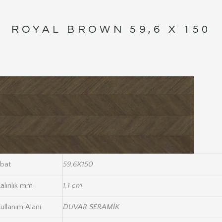
ROYAL BROWN 59,6 X 150
bat
59,6X150
alınlık mm
1,1 cm
ullanım Alanı
DUVAR SERAMİK