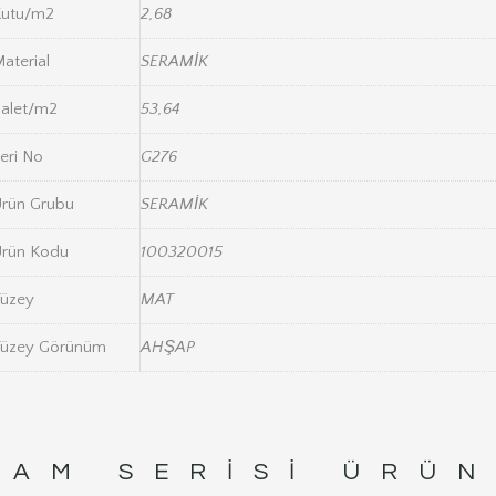
Kutu/m2
2,68
aterial
SERAMİK
alet/m2
53,64
eri No
G276
rün Grubu
SERAMİK
rün Kodu
100320015
üzey
MAT
üzey Görünüm
AHŞAP
HAM
SERISI ÜRÜN