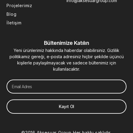
info@aksesuargroup.com
n
Projelerimiz
Blog
İletişim
Bültenimize Katılın
Yeni ürünlerimiz hakkında haberdar olabilirsiniz. Gizlilik
politikamız gereği, e-posta adresiniz hiçbir şekilde üçüncü
kişilerle paylaşılmayacak ve sadece bültenimiz için
kullanılacaktır.
Email
Kayıt Ol
©2016 Aksesuar Group Her hakkı saklıdır.