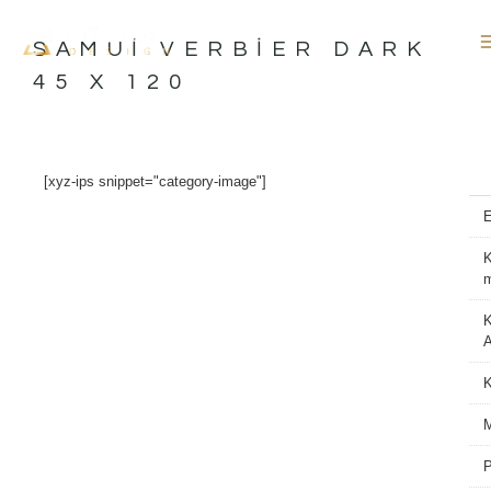
İçeriğe
atla
SAMUI VERBIER DARK
45 X 120
[xyz-ips snippet="category-image"]
K
K
A
M
P