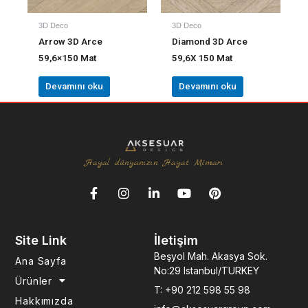
3D Deco
3D Deco
Arrow 3D Arce
Diamond 3D Arce
59,6×150 Mat
59,6X 150 Mat
Devamını oku
Devamını oku
Hayal dünyanızın Hayat Mimarı
F
I
L
Y
P
a
n
i
o
i
c
s
n
u
n
e
t
k
t
t
Site Link
İletişim
b
a
e
u
e
o
g
d
b
r
Beşyol Mah. Akasya Sok.
Ana Sayfa
o
r
i
e
e
No:29 Istanbul/TURKEY
k
a
n
s
Ürünler
T: +90 212 598 55 98
-
m
-
t
Hakkımızda
f
i