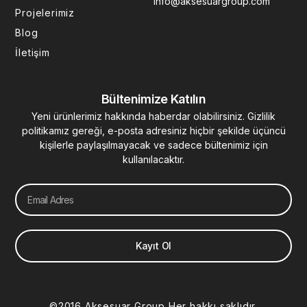
info@aksesuargroup.com
n
Projelerimiz
Blog
İletişim
Bültenimize Katılın
Yeni ürünlerimiz hakkında haberdar olabilirsiniz. Gizlilik
politikamız gereği, e-posta adresiniz hiçbir şekilde üçüncü
kişilerle paylaşılmayacak ve sadece bültenimiz için
kullanılacaktır.
Email
Kayıt Ol
©2016 Aksesuar Group Her hakkı saklıdır.