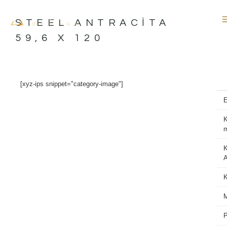
İçeriğe
atla
STEEL ANTRACITA
59,6 X 120
[xyz-ips snippet="category-image"]
K
K
A
M
P