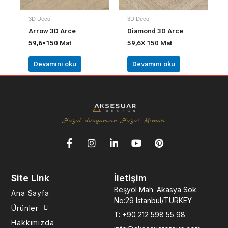
3D Deco
3D Deco
Arrow 3D Arce
Diamond 3D Arce
59,6×150 Mat
59,6X 150 Mat
Devamını oku
Devamını oku
Hayal dünyanızın Hayat Mimarı
F
I
L
Y
P
a
n
i
o
i
c
s
n
u
n
e
t
k
t
t
Site Link
İletişim
b
a
e
u
e
o
g
d
b
r
Beşyol Mah. Akasya Sok.
Ana Sayfa
o
r
i
e
e
No:29 Istanbul/TURKEY
k
a
n
s
Ürünler
T: +90 212 598 55 98
-
m
-
t
Hakkımızda
f
i