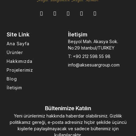
Hayal dünyanızın Hayat Mimarı
F
I
L
Y
P
a
n
i
o
i
c
s
n
u
n
e
t
k
t
t
Site Link
İletişim
b
a
e
u
e
o
g
d
b
r
Beşyol Mah. Akasya Sok.
Ana Sayfa
o
r
i
e
e
No:29 Istanbul/TURKEY
k
a
n
s
Ürünler
T: +90 212 598 55 98
-
m
-
t
Hakkımızda
f
i
info@aksesuargroup.com
n
Projelerimiz
Blog
İletişim
Bültenimize Katılın
Yeni ürünlerimiz hakkında haberdar olabilirsiniz. Gizlilik
politikamız gereği, e-posta adresiniz hiçbir şekilde üçüncü
kişilerle paylaşılmayacak ve sadece bültenimiz için
kullanılacaktır.