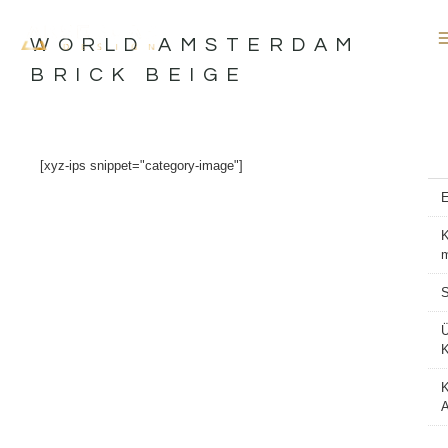
İçeriğe
atla
WORLD AMSTERDAM
BRICK BEIGE
[xyz-ips snippet="category-image"]
K
S
K
A