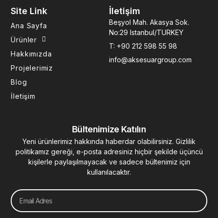
e
t
k
t
t
Site Link
İletişim
b
a
e
u
e
o
g
d
b
r
Beşyol Mah. Akasya Sok.
Ana Sayfa
o
r
i
e
e
No:29 Istanbul/TURKEY
k
a
n
s
Ürünler
T: +90 212 598 55 98
-
m
-
t
Hakkımızda
f
i
info@aksesuargroup.com
n
Projelerimiz
Blog
İletişim
Bültenimize Katılın
Yeni ürünlerimiz hakkında haberdar olabilirsiniz. Gizlilik
politikamız gereği, e-posta adresiniz hiçbir şekilde üçüncü
kişilerle paylaşılmayacak ve sadece bültenimiz için
kullanılacaktır.
Email