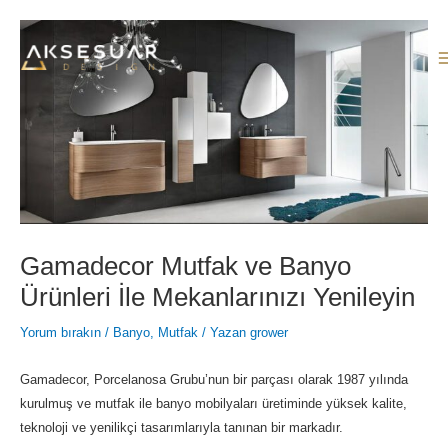
İçeriğe
atla
Gamadecor Mutfak ve Banyo
Ürünleri İle Mekanlarınızı Yenileyin
Yorum bırakın
/
Banyo
,
Mutfak
/ Yazan
grower
Gamadecor, Porcelanosa Grubu’nun bir parçası olarak 1987 yılında
kurulmuş ve mutfak ile banyo mobilyaları üretiminde yüksek kalite,
teknoloji ve yenilikçi tasarımlarıyla tanınan bir markadır.