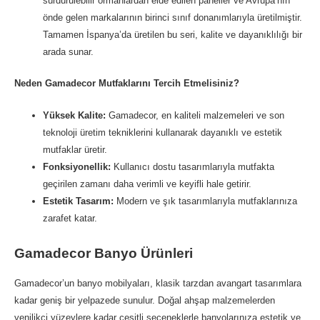
sürdürülebilir ormanlardan elde edilen paneller ve Avrupa’nın
önde gelen markalarının birinci sınıf donanımlarıyla üretilmiştir.
Tamamen İspanya’da üretilen bu seri, kalite ve dayanıklılığı bir
arada sunar.
Neden Gamadecor Mutfaklarını Tercih Etmelisiniz?
Yüksek Kalite:
Gamadecor, en kaliteli malzemeleri ve son
teknoloji üretim tekniklerini kullanarak dayanıklı ve estetik
mutfaklar üretir.
Fonksiyonellik:
Kullanıcı dostu tasarımlarıyla mutfakta
geçirilen zamanı daha verimli ve keyifli hale getirir.
Estetik Tasarım:
Modern ve şık tasarımlarıyla mutfaklarınıza
zarafet katar.
Gamadecor Banyo Ürünleri
Gamadecor’un banyo mobilyaları, klasik tarzdan avangart tasarımlara
kadar geniş bir yelpazede sunulur. Doğal ahşap malzemelerden
yenilikçi yüzeylere kadar çeşitli seçeneklerle banyolarınıza estetik ve