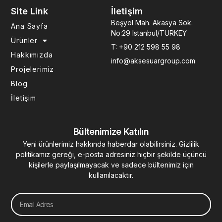
e
t
k
t
t
b
a
e
u
e
Site Link
İletişim
o
g
d
b
r
Beşyol Mah. Akasya Sok.
Ana Sayfa
o
r
i
e
e
No:29 Istanbul/TURKEY
k
a
n
s
Ürünler
-
m
-
t
T: +90 212 598 55 98
f
i
Hakkımızda
info@aksesuargroup.com
n
Projelerimiz
Blog
İletişim
Bültenimize Katılın
Yeni ürünlerimiz hakkında haberdar olabilirsiniz. Gizlilik
politikamız gereği, e-posta adresiniz hiçbir şekilde üçüncü
kişilerle paylaşılmayacak ve sadece bültenimiz için
kullanılacaktır.
Email