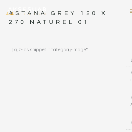
İçeriğe
atla
ASTANA GREY 120 X
270 NATUREL 01
[xyz-ips snippet="category-image"]