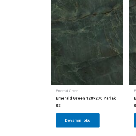
Emerald Green
E
Emerald Green 120×270 Parlak
02
Devamını oku