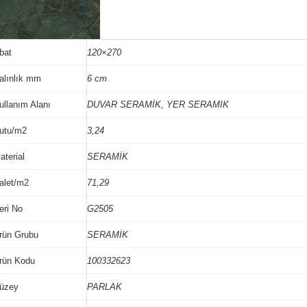
bat
120×270
alınlık mm
6 cm
ullanım Alanı
DUVAR SERAMİK, YER SERAMIK
utu/m2
3,24
aterial
SERAMİK
alet/m2
71,29
eri No
G2505
rün Grubu
SERAMİK
rün Kodu
100332623
üzey
PARLAK