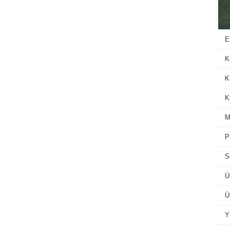
E
K
K
K
M
P
S
Ü
Ü
Y