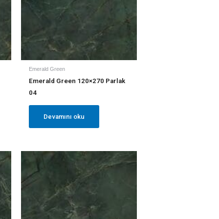
Emerald Green
Emerald Green 120×270 Parlak
04
Devamını oku