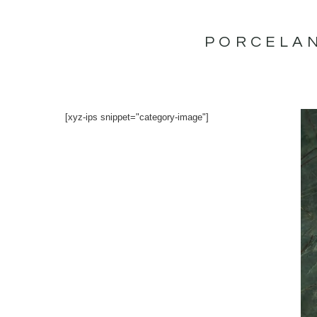
İçeriğe
atla
PORCELA
[xyz-ips snippet="category-image"]