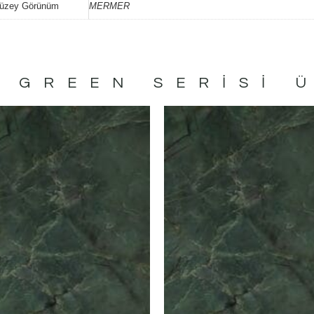
üzey Görünüm
MERMER
 GREEN
SERISI 