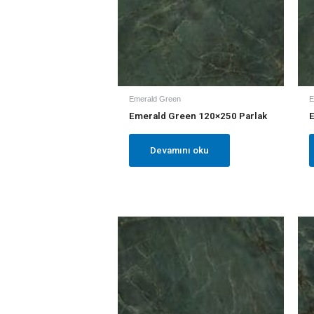
Emerald Green
E
Emerald Green 120×250 Parlak
Devamını oku