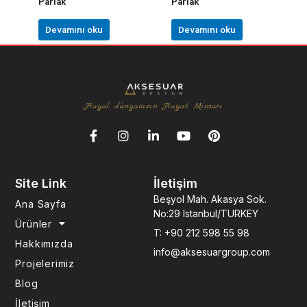
Parlak
Parlak
Devamını oku
Devamını oku
Hayal dünyanızın Hayat Mimarı
F
I
L
Y
P
a
n
i
o
i
c
s
n
u
n
e
t
k
t
t
Site Link
İletişim
b
a
e
u
e
o
g
d
b
r
Beşyol Mah. Akasya Sok.
Ana Sayfa
o
r
i
e
e
No:29 Istanbul/TURKEY
k
a
n
s
Ürünler
T: +90 212 598 55 98
-
m
-
t
Hakkımızda
f
i
info@aksesuargroup.com
n
Projelerimiz
Blog
İletişim