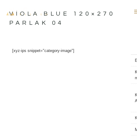
İçeriğe
atla
VIOLA BLUE 120×270
PARLAK 04
[xyz-ips snippet="category-image"]
K
K
A
M