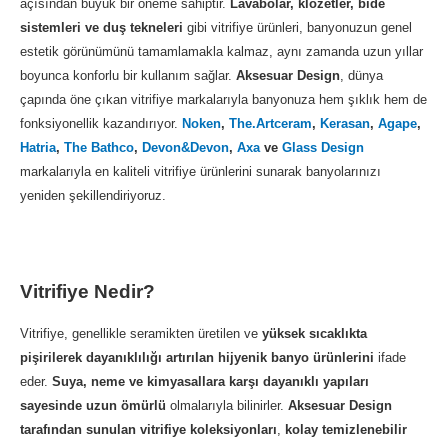
açısından büyük bir öneme sahiptir.
Lavabolar, klozetler, bide
sistemleri ve duş tekneleri
gibi vitrifiye ürünleri, banyonuzun genel
estetik görünümünü tamamlamakla kalmaz, aynı zamanda uzun yıllar
boyunca konforlu bir kullanım sağlar.
Aksesuar Design
, dünya
çapında öne çıkan vitrifiye markalarıyla banyonuza hem şıklık hem de
fonksiyonellik kazandırıyor.
Noken
,
The.Artceram
,
Kerasan
,
Agape
,
Hatria
,
The Bathco
,
Devon&Devon
,
Axa
ve
Glass Design
markalarıyla en kaliteli vitrifiye ürünlerini sunarak banyolarınızı
yeniden şekillendiriyoruz.
Vitrifiye Nedir?
Vitrifiye, genellikle seramikten üretilen ve
yüksek sıcaklıkta
pişirilerek dayanıklılığı artırılan hijyenik banyo ürünlerini
ifade
eder.
Suya, neme ve kimyasallara karşı dayanıklı yapıları
sayesinde uzun ömürlü
olmalarıyla bilinirler.
Aksesuar Design
tarafından sunulan vitrifiye koleksiyonları
,
kolay temizlenebilir